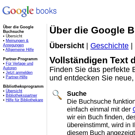
Über die Google
Über die Google 
Buchsuche
• Übersicht
•
Meinungen &
Übersicht
|
Geschichte
|
Anregungen
•
Allgemeine Hilfe
Vollständigen Text
Partner-Programm
•
Für Verlage und
Finden Sie das perfekte B
Autoren
•
Jetzt anmelden
und entdecken Sie neue, 
•
Partner-Hilfe
Bibliotheksprogramm
•
Übersicht
Suche
•
Bibliothekspartner
Die Buchsuche funktion
•
Hilfe für Bibliothekare
einfach einmal mit der
wir ein Buch finden, de
übereinstimmt, wird in
diesem Buch angezeigt